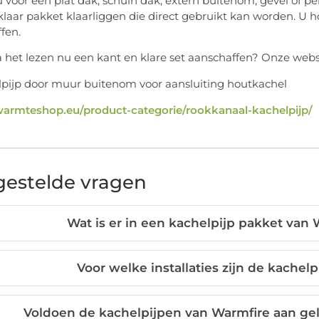
u voor een plat dak, schuin dak, extern buitenom, gevel of p
klaar pakket klaarliggen die direct gebruikt kan worden. U 
fen.
a het lezen nu een kant en klare set aanschaffen? Onze webs
/warmteshop.eu/product-categorie/rookkanaal-kachelpijp/
gestelde vragen
Wat is er in een kachelpijp pakket va
Voor welke installaties zijn de kachel
Voldoen de kachelpijpen van Warmfire aan g