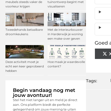
meubels steeds vaker de
tuinontwerp begint met
voorkeur krijgen
visualiseren
Tweedehands betaalbare
Met de interieurbouwer
droomkeukens
in Harderwijk je woning
een make-over geven
Goed a
Deze activiteit moet je
Hoe maak je waardevolle
echt een keer geprobeerd
content?
hebben
Tags:
Begin vandaag nog met
jouw avontuur!
Stel het niet langer uit en meld je direct
aan. Ons platform biedt de perfecte
gelegenheid om jouw mening te uiten