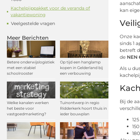
aanschaf
Kachelpijppakket voor de veranda of
kan eigen
vakantiewoning
Veil
Veelgestelde vragen
Onze ka
Meer Berichten
sinds 1 
betreft 
de
NEN 
Betere onderwijslogistiek
Op tijd een hanglamp
met een stabiel
kopen in Gelderland bij
Als u du
schoolrooster
een verbouwing
kachelpi
Kach
Bij de a
Welke kanalen werken
Tuinontwerp in regio
verschil
het beste voor
Ridderkerk hoort thuis in
vastgoedmarketing?
ieder bouwplan
125
150
18