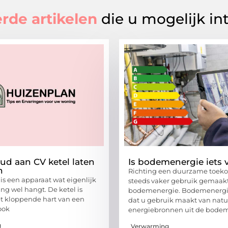
rde artikelen
die u mogelijk in
d aan CV ketel laten
Is bodemenergie iets 
n
Richting een duurzame toek
 is een apparaat wat eigenlijk
steeds vaker gebruik gemaak
ng wel hangt. De ketel is
bodemenergie. Bodemenergi
t kloppende hart van een
dat u gebruik maakt van natu
ook
energiebronnen uit de bodem 
g
Verwarming