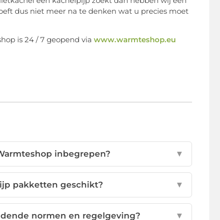
elletkachel een kachelpijp zoekt dan hebben wij een
hoeft dus niet meer na te denken wat u precies moet
hop is 24 / 7 geopend via
www.warmteshop.eu
n Warmteshop inbegrepen?
▼
pijp pakketten geschikt?
▼
eldende normen en regelgeving?
▼