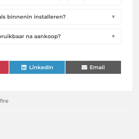
ls binnenin installeren?
▼
 bruikbaar na aankoop?
▼
LinkedIn
Email
ire