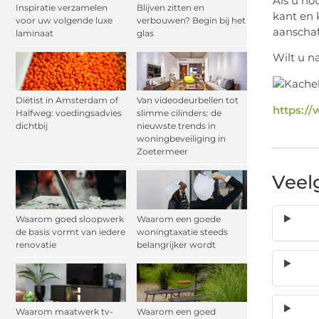
Als u no
Inspiratie verzamelen
Blijven zitten en
kant en 
voor uw volgende luxe
verbouwen? Begin bij het
aanschaf
laminaat
glas
Wilt u n
Diëtist in Amsterdam of
Van videodeurbellen tot
https:/
Halfweg: voedingsadvies
slimme cilinders: de
dichtbij
nieuwste trends in
woningbeveiliging in
Zoetermeer
Veel
Waarom goed sloopwerk
Waarom een goede
de basis vormt van iedere
woningtaxatie steeds
renovatie
belangrijker wordt
Waarom maatwerk tv-
Waarom een goed