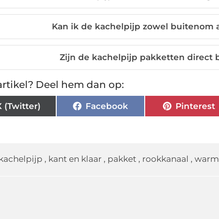
Kan ik de kachelpijp zowel buitenom a
Zijn de kachelpijp pakketten direct
rtikel? Deel hem dan op:
X (Twitter)
Facebook
Pinterest
kachelpijp
,
kant en klaar
,
pakket
,
rookkanaal
,
warmf