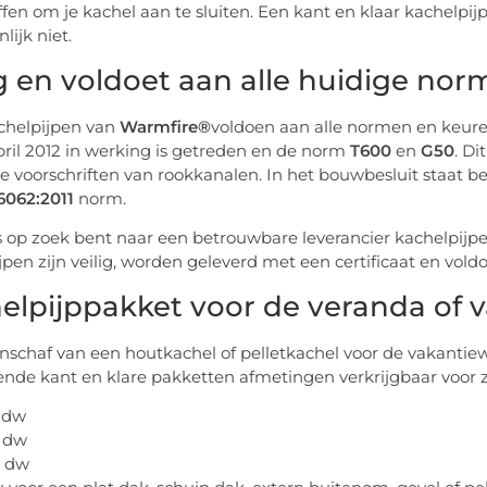
fen om je kachel aan te sluiten. Een kant en klaar kachelpij
lijk niet.
ig en voldoet aan alle huidige no
chelpijpen van
Warmfire®
voldoen aan alle normen en keuren
april 2012 in werking is getreden en de norm
T600
en
G50
. D
de voorschriften van rookkanalen. In het bouwbesluit staat
6062:2011
norm.
s op zoek bent naar een betrouwbare leverancier kachelpijpe
jpen zijn veilig, worden geleverd met een certificaat en vo
elpijppakket voor de veranda of 
anschaf van een houtkachel of pelletkachel voor de vakantiew
lende kant en klare pakketten afmetingen verkrijgbaar voor 
 dw
 dw
0 dw