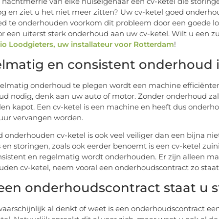
e nachtmerrie van elke huiseigenaar een cv-ketel die storing
g en ziet u het niet meer zitten? Uw cv-ketel goed onderhou
ed te onderhouden voorkom dit probleem door een goede lood
or een uiterst sterk onderhoud aan uw cv-ketel. Wilt u een z
io Loodgieters, uw installateur voor Rotterdam
!
lmatig en consistent onderhoud i
elmatig onderhoud te plegen wordt een machine efficiënter 
d nodig, denk aan uw auto of motor. Zonder onderhoud zal
en kapot. Een cv-ketel is een machine en heeft dus onderh
uur vervangen worden.
 onderhouden cv-ketel is ook veel veiliger dan een bijna ni
 en storingen, zoals ook eerder benoemt is een cv-ketel zu
sistent en regelmatig wordt onderhouden. Er zijn alleen ma
den cv-ketel, neem vooral een onderhoudscontract zo staat 
een onderhoudscontract staat u s
waarschijnlijk al denkt of weet is een onderhoudscontract ee