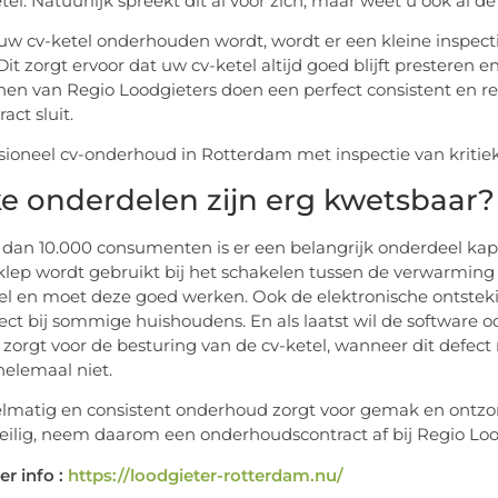
tel. Natuurlijk spreekt dit al voor zich, maar weet u ook al 
uw cv-ketel onderhouden wordt, wordt er een kleine inspect
 Dit zorgt ervoor dat uw cv-ketel altijd goed blijft presteren
n van Regio Loodgieters doen een perfect consistent en r
act sluit.
e onderdelen zijn erg kwetsbaar?
 dan 10.000 consumenten is er een belangrijk onderdeel kapo
lep wordt gebruikt bij het schakelen tussen de verwarming e
l en moet deze goed werken. Ook de elektronische ontstekin
ect bij sommige huishoudens. En als laatst wil de software ook
 zorgt voor de besturing van de cv-ketel, wanneer dit defect
helemaal niet.
lmatig en consistent onderhoud zorgt voor gemak en ontzorg
 veilig, neem daarom een onderhoudscontract af bij Regio Lood
r info :
https://loodgieter-rotterdam.nu/