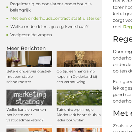
Het is d
Regelmatig en consistent onderhoud is
torenhoo
belangrijk
ketel go
Met een onderhoudscontract staat u sterker
zorgt vo
Welke onderdelen zijn erg kwetsbaar?
met
Reg
Veelgestelde vragen
Rege
Meer Berichten
Door reg
onderhou
onderdel
op ten d
Betere onderwijslogistiek
Op tijd een hanglamp
met een stabiel
kopen in Gelderland bij
Een goed
schoolrooster
een verbouwing
lekkages
goed con
onderhou
Welke kanalen werken
Tuinontwerp in regio
Met 
het beste voor
Ridderkerk hoort thuis in
vastgoedmarketing?
ieder bouwplan
Zoals u 