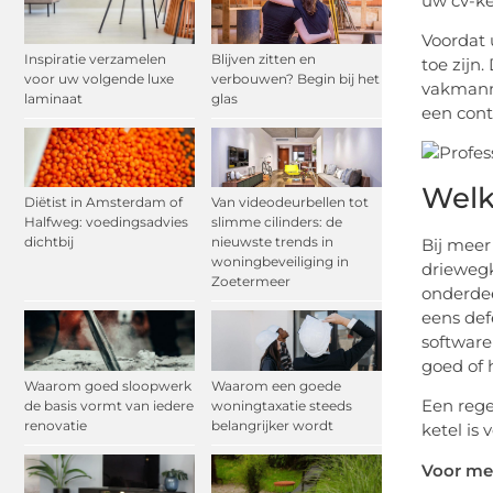
uw cv-ke
Voordat 
Inspiratie verzamelen
Blijven zitten en
toe zijn.
voor uw volgende luxe
verbouwen? Begin bij het
vakmanne
laminaat
glas
een contr
Welk
Diëtist in Amsterdam of
Van videodeurbellen tot
Halfweg: voedingsadvies
slimme cilinders: de
dichtbij
nieuwste trends in
Bij meer
woningbeveiliging in
driewegk
Zoetermeer
onderdee
eens def
software
goed of 
Waarom goed sloopwerk
Waarom een goede
Een rege
de basis vormt van iedere
woningtaxatie steeds
renovatie
belangrijker wordt
ketel is
Voor mee