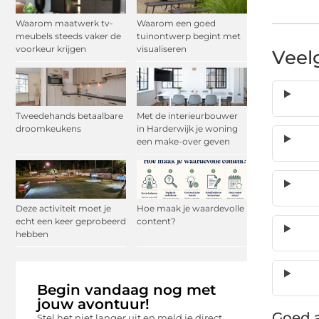
Waarom maatwerk tv-
Waarom een goed
meubels steeds vaker de
tuinontwerp begint met
voorkeur krijgen
visualiseren
Veel
Tweedehands betaalbare
Met de interieurbouwer
droomkeukens
in Harderwijk je woning
een make-over geven
Deze activiteit moet je
Hoe maak je waardevolle
echt een keer geprobeerd
content?
hebben
Begin vandaag nog met
jouw avontuur!
Goed a
Stel het niet langer uit en meld je direct