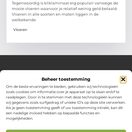
Tegenwoordig is kliklaminaat erg populair vanwege de
mooie vloeren waarvoor je relatief weinig geld betaald.
Vloeren in alle soorten en maten liggen in de
welbekende
Vloeren
Over Huizenplan
Beheer toestemming
Jouw gids voor wooninspiratie en praktische tips
Om de beste ervaringen te bieden, gebruiken wij technologieën
zoals cookies om informatie over je apparaat op te slaan en/of te
Ontdek een uitgebreide verzameling blogs en artikelen
raadplegen. Door in te stemmen met deze technologieën kunnen
boordevol handige adviezen en verrassende inzichten om
wij gegevens zoals surfgedrag of unieke ID's op deze site verwerken.
jouw woondromen te realiseren. Van interieurideeën tot
Als je geen toestemming geeft of uw toestemming intrekt, kan dit
slimme bespaartips – haal het beste uit jouw huis en
een nadelige invloed hebben op bepaalde functies en
leefomgeving!
mogelijkheden.
Bericht categorie