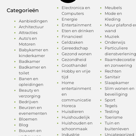
Electronica en
Meubels
Categorieën
Computers
Mode en
Energie
Kleding
Aanbiedingen
Entertainment
Muur plafond e
Architectuur
Eten en drinken
wand
Attracties
Financieel
Muziek
Auto's en
Geldzaken
Onderwijs
Motoren
Gereedschap
Particuliere
Babykamer en
Gezond wonen
dienstverlenin
kinderkamer
Gezondheid
Raamdecoratie
Badkamer
Groothandel
en zonwering
Badkamer en
Hobby en vrije
Rechten
toilet
tijd
Sanitair
Banen en
Home
Slaapkamer
opleidingen
entertainment
Slim wonen en
Beauty en
en
beveiliging
verzorging
communicatie
Sport
Bedrijven
Horeca
Tegels
Beurzen en
Huisdieren
Testing
evenementen
Huishoudelijk
Toerisme
Bloemen
Huishouden en
Tuin en
Blog
schoonmaak
buitenleven
Bouwen en
Industrie
Uncategorized