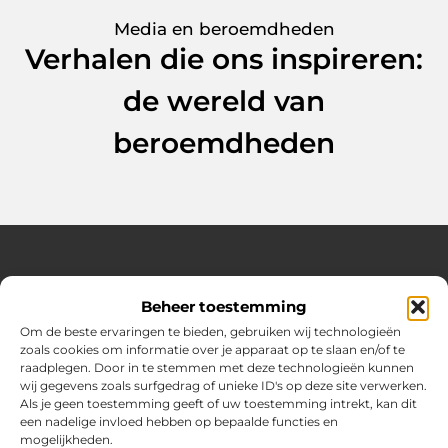
Media en beroemdheden
Verhalen die ons inspireren:
de wereld van
beroemdheden
Over Huizenplan
Beheer toestemming
Jouw gids voor wooninspiratie en praktische tips
Om de beste ervaringen te bieden, gebruiken wij technologieën
zoals cookies om informatie over je apparaat op te slaan en/of te
Ontdek een uitgebreide verzameling blogs en artikelen
raadplegen. Door in te stemmen met deze technologieën kunnen
boordevol handige adviezen en verrassende inzichten om
wij gegevens zoals surfgedrag of unieke ID's op deze site verwerken.
jouw woondromen te realiseren. Van interieurideeën tot
Als je geen toestemming geeft of uw toestemming intrekt, kan dit
slimme bespaartips – haal het beste uit jouw huis en
een nadelige invloed hebben op bepaalde functies en
leefomgeving!
mogelijkheden.