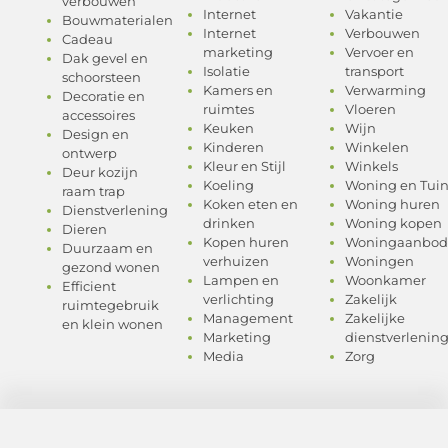
verbouwen
Internet
Vakantie
Bouwmaterialen
Internet
Verbouwen
Cadeau
marketing
Vervoer en
Dak gevel en
Isolatie
transport
schoorsteen
Kamers en
Verwarming
Decoratie en
ruimtes
Vloeren
accessoires
Keuken
Wijn
Design en
Kinderen
Winkelen
ontwerp
Kleur en Stijl
Winkels
Deur kozijn
Koeling
Woning en Tui
raam trap
Koken eten en
Woning huren
Dienstverlening
drinken
Woning kopen
Dieren
Kopen huren
Woningaanbod
Duurzaam en
verhuizen
Woningen
gezond wonen
Lampen en
Woonkamer
Efficient
verlichting
Zakelijk
ruimtegebruik
Management
Zakelijke
en klein wonen
Marketing
dienstverlenin
Media
Zorg