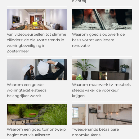
dichtbij
Van videodeurbellen tot slimme
Waarom goed sloopwerk de
cilinders: de nieuwste trends in
basis vormt van iedere
woningbeveiliging in
renovatie
Zoetermeer
Waarom een goede
Waarom maatwerk tv-meubels
woningtaxatie steeds
steeds vaker de voorkeur
belangrijker wordt
krijgen
Waarom een goed tuinontwerp
Tweedehands betaalbare
begint met visualiseren
droomkeukens