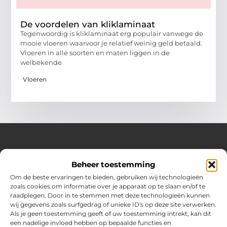
De voordelen van kliklaminaat
Tegenwoordig is kliklaminaat erg populair vanwege de
mooie vloeren waarvoor je relatief weinig geld betaald.
Vloeren in alle soorten en maten liggen in de
welbekende
Vloeren
Over Huizenplan
Beheer toestemming
Jouw gids voor wooninspiratie en praktische tips
Om de beste ervaringen te bieden, gebruiken wij technologieën
zoals cookies om informatie over je apparaat op te slaan en/of te
Ontdek een uitgebreide verzameling blogs en artikelen
raadplegen. Door in te stemmen met deze technologieën kunnen
boordevol handige adviezen en verrassende inzichten om
wij gegevens zoals surfgedrag of unieke ID's op deze site verwerken.
jouw woondromen te realiseren. Van interieurideeën tot
Als je geen toestemming geeft of uw toestemming intrekt, kan dit
slimme bespaartips – haal het beste uit jouw huis en
een nadelige invloed hebben op bepaalde functies en
leefomgeving!