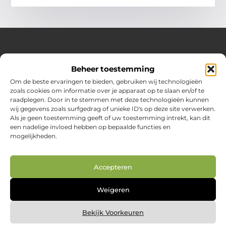
Over Huizenplan
Beheer toestemming
Jouw gids voor wooninspiratie en praktische tips
Om de beste ervaringen te bieden, gebruiken wij technologieën
zoals cookies om informatie over je apparaat op te slaan en/of te
Ontdek een uitgebreide verzameling blogs en artikelen
raadplegen. Door in te stemmen met deze technologieën kunnen
boordevol handige adviezen en verrassende inzichten om
wij gegevens zoals surfgedrag of unieke ID's op deze site verwerken.
jouw woondromen te realiseren. Van interieurideeën tot
Als je geen toestemming geeft of uw toestemming intrekt, kan dit
slimme bespaartips – haal het beste uit jouw huis en
een nadelige invloed hebben op bepaalde functies en
leefomgeving!
mogelijkheden.
Bericht categorie
Accepteren
Main Links
Weigeren
Nederlandse linkbuilding: jouw route naar betere vindbaarheid in Google.nl
Geld online verdienen: zo creëer je je digitale inkomstenbron
Bekijk Voorkeuren