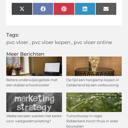
X
Facebook
Pinterest
LinkedIn
Email
(Twitter)
Tags:
pvc vloer
,
pvc vloer kopen
,
pvc vloer online
Meer Berichten
Betere onderwijslogistiek met
Op tijd een hanglamp kopen in
een stabiel schoolrooster
Gelderland bij een verbouwing
Welke kanalen werken het beste
Tuinontwerp in regio
voor vastgoedmarketing?
Ridderkerk hoort thuis in ieder
bouwplan