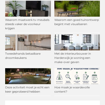
Waarom maatwerk tv-meubels
Waarom een goed tuinontwerp
steeds vaker de voorkeur
begint met visualiseren
krijgen
Tweedehands betaalbare
Met de interieurbouwer in
droomkeukens
Harderwijk je woning een
make-over geven
Deze activiteit moet je echt een
Hoe maak je waardevolle
keer geprobeerd hebben
content?