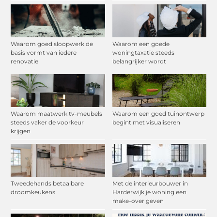
Waarom goed sloopwerk de
Waarom een goede
basis vormt van iedere
woningtaxatie steeds
renovatie
belangrijker wordt
Waarom maatwerk tv-meubels
Waarom een goed tuinontwerp
steeds vaker de voorkeur
begint met visualiseren
krijgen
Tweedehands betaalbare
Met de interieurbouwer in
droomkeukens
Harderwijk je woning een
make-over geven