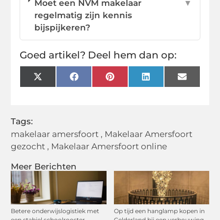
Moet een NVM makelaar
▼
regelmatig zijn kennis
bijspijkeren?
Goed artikel? Deel hem dan op:
X
Facebook
Pinterest
LinkedIn
Email
(Twitter)
Tags:
makelaar amersfoort
,
Makelaar Amersfoort
gezocht
,
Makelaar Amersfoort online
Meer Berichten
Betere onderwijslogistiek met
Op tijd een hanglamp kopen in
een stabiel schoolrooster
Gelderland bij een verbouwing