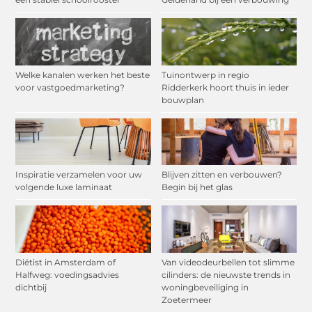
Welke kanalen werken het beste
Tuinontwerp in regio
voor vastgoedmarketing?
Ridderkerk hoort thuis in ieder
bouwplan
Inspiratie verzamelen voor uw
Blijven zitten en verbouwen?
volgende luxe laminaat
Begin bij het glas
Diëtist in Amsterdam of
Van videodeurbellen tot slimme
Halfweg: voedingsadvies
cilinders: de nieuwste trends in
dichtbij
woningbeveiliging in
Zoetermeer