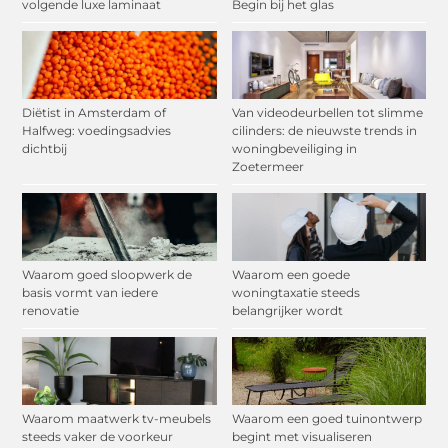
volgende luxe laminaat
Begin bij het glas
Diëtist in Amsterdam of
Van videodeurbellen tot slimme
Halfweg: voedingsadvies
cilinders: de nieuwste trends in
dichtbij
woningbeveiliging in
Zoetermeer
Waarom goed sloopwerk de
Waarom een goede
basis vormt van iedere
woningtaxatie steeds
renovatie
belangrijker wordt
Waarom maatwerk tv-meubels
Waarom een goed tuinontwerp
steeds vaker de voorkeur
begint met visualiseren