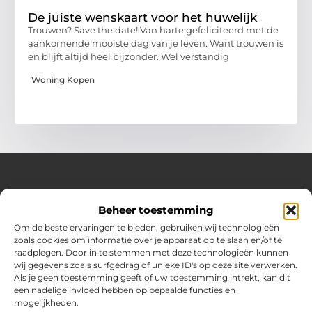
De juiste wenskaart voor het huwelijk
Trouwen? Save the date! Van harte gefeliciteerd met de
aankomende mooiste dag van je leven. Want trouwen is
en blijft altijd heel bijzonder. Wel verstandig
Woning Kopen
Over Huizenplan
Beheer toestemming
Jouw gids voor wooninspiratie en praktische tips
Om de beste ervaringen te bieden, gebruiken wij technologieën
zoals cookies om informatie over je apparaat op te slaan en/of te
Ontdek een uitgebreide verzameling blogs en artikelen
raadplegen. Door in te stemmen met deze technologieën kunnen
boordevol handige adviezen en verrassende inzichten om
wij gegevens zoals surfgedrag of unieke ID's op deze site verwerken.
jouw woondromen te realiseren. Van interieurideeën tot
Als je geen toestemming geeft of uw toestemming intrekt, kan dit
slimme bespaartips – haal het beste uit jouw huis en
een nadelige invloed hebben op bepaalde functies en
leefomgeving!
mogelijkheden.