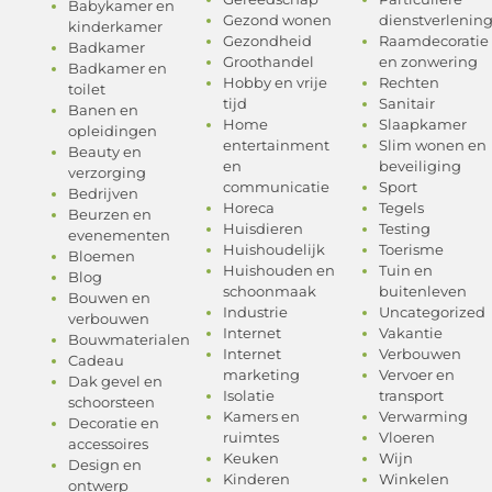
Babykamer en
Gezond wonen
dienstverlenin
kinderkamer
Gezondheid
Raamdecoratie
Badkamer
Groothandel
en zonwering
Badkamer en
Hobby en vrije
Rechten
toilet
tijd
Sanitair
Banen en
Home
Slaapkamer
opleidingen
entertainment
Slim wonen en
Beauty en
en
beveiliging
verzorging
communicatie
Sport
Bedrijven
Horeca
Tegels
Beurzen en
Huisdieren
Testing
evenementen
Huishoudelijk
Toerisme
Bloemen
Huishouden en
Tuin en
Blog
schoonmaak
buitenleven
Bouwen en
Industrie
Uncategorized
verbouwen
Internet
Vakantie
Bouwmaterialen
Internet
Verbouwen
Cadeau
marketing
Vervoer en
Dak gevel en
Isolatie
transport
schoorsteen
Kamers en
Verwarming
Decoratie en
ruimtes
Vloeren
accessoires
Keuken
Wijn
Design en
Kinderen
Winkelen
ontwerp