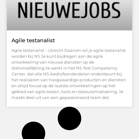
Agile testanalist
Agile testanalist – Utrecht Daarom wil je agile testanalist
worden bij NS Je kunt bijdragen aan de agile
ontwikkeling van nieuwe diensten op de
stationsafdeling Je werkt in het NS Test Competency
Center, dat alle NS-bedrijfsonderdelen ondersteunt bij
het realiseren van hoogwaardige producten en diensten
en altijd focust op de laatste ontwikkelingen op het
gebied van agile testen, tools en testautomatisering. Je
maakt deel uit van een gepassioneerd team dat