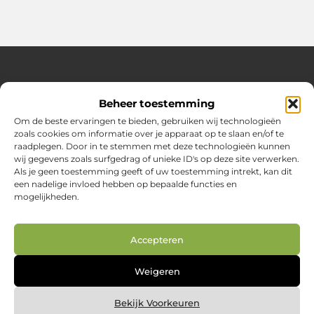
Over Huizenplan
Beheer toestemming
Jouw gids voor wooninspiratie en praktische tips
Om de beste ervaringen te bieden, gebruiken wij technologieën
zoals cookies om informatie over je apparaat op te slaan en/of te
Ontdek een uitgebreide verzameling blogs en artikelen
raadplegen. Door in te stemmen met deze technologieën kunnen
boordevol handige adviezen en verrassende inzichten om
wij gegevens zoals surfgedrag of unieke ID's op deze site verwerken.
jouw woondromen te realiseren. Van interieurideeën tot
Als je geen toestemming geeft of uw toestemming intrekt, kan dit
slimme bespaartips – haal het beste uit jouw huis en
een nadelige invloed hebben op bepaalde functies en
leefomgeving!
mogelijkheden.
Bericht categorie
Accepteren
Main Links
Weigeren
Nederlandse linkbuilding: jouw route naar betere vindbaarheid in Google.nl
Geld online verdienen: zo creëer je je digitale inkomstenbron
Bekijk Voorkeuren