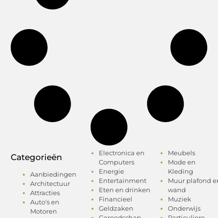
Electronica en
Meubels
Categorieën
Computers
Mode en
Energie
Kleding
Aanbiedingen
Entertainment
Muur plafond e
Architectuur
Eten en drinken
wand
Attracties
Financieel
Muziek
Auto's en
Geldzaken
Onderwijs
Motoren
Gereedschap
Particuliere