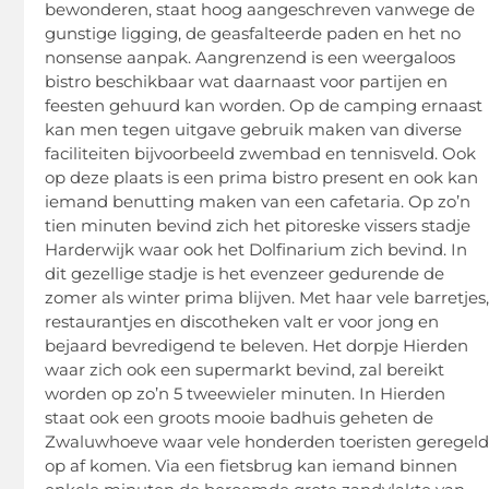
bewonderen, staat hoog aangeschreven vanwege de
gunstige ligging, de geasfalteerde paden en het no
nonsense aanpak. Aangrenzend is een weergaloos
bistro beschikbaar wat daarnaast voor partijen en
feesten gehuurd kan worden. Op de camping ernaast
kan men tegen uitgave gebruik maken van diverse
faciliteiten bijvoorbeeld zwembad en tennisveld. Ook
op deze plaats is een prima bistro present en ook kan
iemand benutting maken van een cafetaria. Op zo’n
tien minuten bevind zich het pitoreske vissers stadje
Harderwijk waar ook het Dolfinarium zich bevind. In
dit gezellige stadje is het evenzeer gedurende de
zomer als winter prima blijven. Met haar vele barretjes
restaurantjes en discotheken valt er voor jong en
bejaard bevredigend te beleven. Het dorpje Hierden
waar zich ook een supermarkt bevind, zal bereikt
worden op zo’n 5 tweewieler minuten. In Hierden
staat ook een groots mooie badhuis geheten de
Zwaluwhoeve waar vele honderden toeristen geregel
op af komen. Via een fietsbrug kan iemand binnen