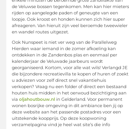
enkele minuten de beroemde grote zandvlakte van
de Veluwse bossen tegenkomen. Men kan hier mieter
rijden op aangelegde paden of geneugte van een
loopje. Ook kroost en honden kunnen zich hier super
afreageren. Van hieruit zijn veel beroemde tweewieler
en wandel routes uitgezet.
Ook Nunspeet is niet ver weg van de Parallelweg
Hierden waar iemand in de zomer afkoeling kan
ontdekken in de Zandenbos plas en eenmaal per
kalenderjaar de Veluwade jaarbeurs wordt
georganiseerd. Kortom, voor alle wat wils! Verlangd JE
die bijzondere recreatievilla te kopen of huren of zoekt
u adviezen voor zelf direct snel vakantiehuis
verkopen? Vraag nu een folder of direct een bestaand
houten huis midden in het oerwoud bezichtiging aan
via
oljahoutbouw.nl
in Gelderland. Voor permanent
wonen bosrijke omgeving in dit ambiance ben jij op
deze website aan het passende postadres voor een
uitstekende koopprijs. Op deze koopwoning
verzamelpagina vind je heel wat site’s die info