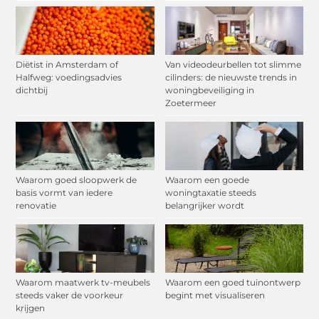
Diëtist in Amsterdam of
Van videodeurbellen tot slimme
Halfweg: voedingsadvies
cilinders: de nieuwste trends in
dichtbij
woningbeveiliging in
Zoetermeer
Waarom goed sloopwerk de
Waarom een goede
basis vormt van iedere
woningtaxatie steeds
renovatie
belangrijker wordt
Waarom maatwerk tv-meubels
Waarom een goed tuinontwerp
steeds vaker de voorkeur
begint met visualiseren
krijgen