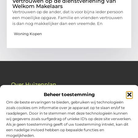
Vertrouwen op de dienstverlening van
Welkom Makelaars
Vertrouwen op de ander, dat is voor bijna ieder persoon
een moeilijke opgave. Familie en vrienden vertrouwen
is dan nog makkelijker dan een vreemde. En
Woning Kopen
Over Huizenplan
Jouw gids voor wooninspiratie en praktische tips
Beheer toestemming
Ontdek een uitgebreide verzameling blogs en artikelen
Om de beste ervaringen te bieden, gebruiken wij technologieën
boordevol handige adviezen en verrassende inzichten om
zoals cookies om informatie over je apparaat op te slaan en/of te
jouw woondromen te realiseren. Van interieurideeën tot
raadplegen. Door in te stemmen met deze technologieën kunnen
slimme bespaartips – haal het beste uit jouw huis en
wij gegevens zoals surfgedrag of unieke ID's op deze site verwerken.
leefomgeving!
Als je geen toestemming geeft of uw toestemming intrekt, kan dit
een nadelige invloed hebben op bepaalde functies en
Bericht categorie
mogelijkheden.