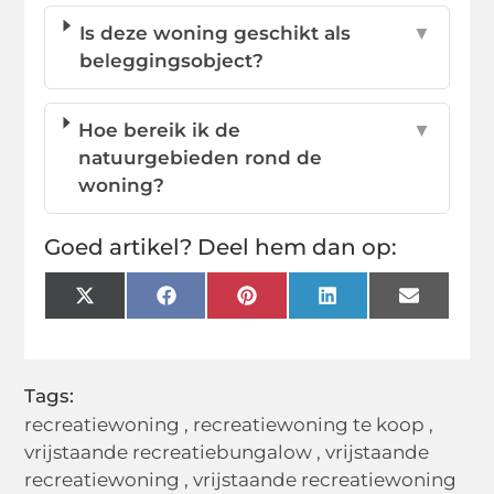
Is deze woning geschikt als
▼
beleggingsobject?
Hoe bereik ik de
▼
natuurgebieden rond de
woning?
Goed artikel? Deel hem dan op:
X
Facebook
Pinterest
LinkedIn
Email
(Twitter)
Tags:
recreatiewoning
,
recreatiewoning te koop
,
vrijstaande recreatiebungalow
,
vrijstaande
recreatiewoning
,
vrijstaande recreatiewoning